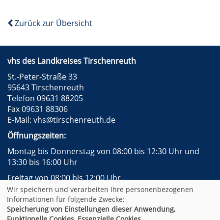
Zurück zur Übersicht
vhs des Landkreises Tirschenreuth
St.-Peter-Straße 33
95643 Tirschenreuth
Telefon 09631 88205
Fax 09631 88306
E-Mail:
vhs@tirschenreuth.de
Öffnungszeiten:
Montag bis Donnerstag von 08:00 bis 12:30 Uhr und
13:30 bis 16:00 Uhr
Freitag von 08:00 bis 12:00 Uhr
Wir speichern und verarbeiten Ihre personenbezogenen
Instagram
Facebook
Impressum
AGB
Informationen für folgende Zwecke:
Datenschutzerklärung
Widerrufsformular
Speicherung von Einstellungen dieser Anwendung,
Newsletter
Sitemap
Funktionelle Cookies, Essenzielle Cookies.