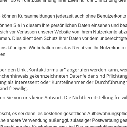
en, ob wir die Zustimmung Ihrer Eltern für die Einrichtung des
 Sie können Kursanmeldungen jederzeit auch ohne Benutzerkont
nen Sie in diesem Ihre persönlichen Daten einsehen und bearb
, sich vor Verlassen unserer Website von Ihrem Nutzerkonto ab
men. Dies dient dem Schutz Ihrer Daten vor dem unberechtigten 
uns kündigen. Wir behalten uns das Recht vor, Ihr Nutzerkonto 
ben.
ber den Link „Kontaktformular“ abgerufen werden kann, w
nchenhinweis gekennzeichneten Datenfelder sind Pflichtan
llung als Interessent oder Kursteilnehmer der Durchführun
d freiwillig.
n Sie von uns keine Antwort. Die Nichtbereitstellung freiwil
scht, es sei denn, es bestehen gesetzliche Aufbewahrungspflic
liche andere Verwendung außer ggf. zulässiger Postwerbung ges