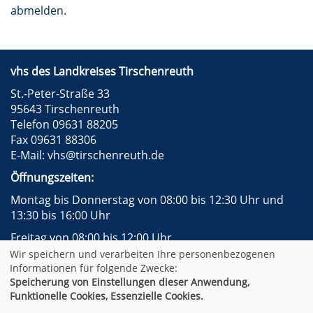
abmelden.
vhs des Landkreises Tirschenreuth
St.-Peter-Straße 33
95643 Tirschenreuth
Telefon 09631 88205
Fax 09631 88306
E-Mail:
vhs@tirschenreuth.de
Öffnungszeiten:
Montag bis Donnerstag von 08:00 bis 12:30 Uhr und
13:30 bis 16:00 Uhr
Freitag von 08:00 bis 12:00 Uhr
Wir speichern und verarbeiten Ihre personenbezogenen
Instagram
Facebook
Impressum
AGB
Informationen für folgende Zwecke:
Datenschutzerklärung
Widerrufsformular
Speicherung von Einstellungen dieser Anwendung,
Newsletter
Sitemap
Funktionelle Cookies, Essenzielle Cookies.