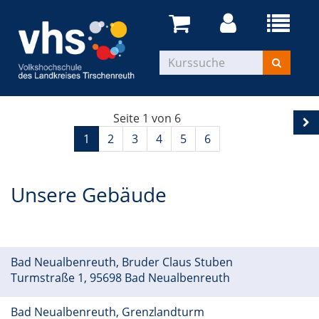
Seite 1 von 6
1
2
3
4
5
6
Unsere Gebäude
Bad Neualbenreuth, Bruder Claus Stuben
Turmstraße 1, 95698 Bad Neualbenreuth
Bad Neualbenreuth, Grenzlandturm