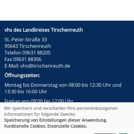
vhs des Landkreises Tirschenreuth
St.-Peter-Straße 33
95643 Tirschenreuth
Telefon 09631 88205
Fax 09631 88306
E-Mail:
vhs@tirschenreuth.de
Öffnungszeiten:
Montag bis Donnerstag von 08:00 bis 12:30 Uhr und
13:30 bis 16:00 Uhr
Freitag von 08:00 bis 12:00 Uhr
Wir speichern und verarbeiten Ihre personenbezogenen
Instagram
Facebook
Impressum
AGB
Informationen für folgende Zwecke:
Datenschutzerklärung
Widerrufsformular
Speicherung von Einstellungen dieser Anwendung,
Newsletter
Sitemap
Funktionelle Cookies, Essenzielle Cookies.