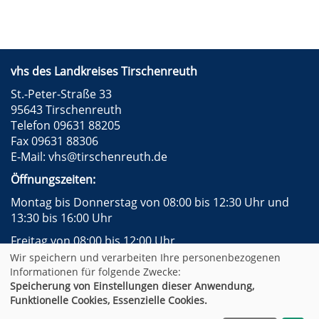
vhs des Landkreises Tirschenreuth
St.-Peter-Straße 33
95643 Tirschenreuth
Telefon 09631 88205
Fax 09631 88306
E-Mail:
vhs@tirschenreuth.de
Öffnungszeiten:
Montag bis Donnerstag von 08:00 bis 12:30 Uhr und
13:30 bis 16:00 Uhr
Freitag von 08:00 bis 12:00 Uhr
Wir speichern und verarbeiten Ihre personenbezogenen
Instagram
Facebook
Impressum
AGB
Informationen für folgende Zwecke:
Datenschutzerklärung
Widerrufsformular
Speicherung von Einstellungen dieser Anwendung,
Newsletter
Sitemap
Funktionelle Cookies, Essenzielle Cookies.