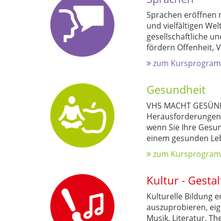
Sprachen eröffnen n
und vielfältigen We
gesellschaftliche u
fördern Offenheit,
zum Kursprogra
Gesundheit
VHS MACHT GESÜNDER
Herausforderungen i
wenn Sie Ihre Gesun
einem gesunden Lebe
zum Kursprogra
Kultur - Gesta
Kulturelle Bildung e
auszuprobieren, eig
Musik, Literatur, Th