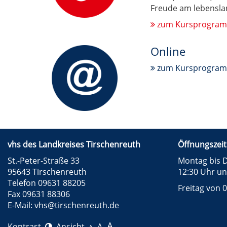
Freude am lebenslan
zum Kursprogra
Online
zum Kursprogra
vhs des Landkreises Tirschenreuth
Öffnungszeit
St.-Peter-Straße 33
Montag bis D
95643 Tirschenreuth
12:30 Uhr un
Telefon 09631 88205
Freitag von 0
Fax 09631 88306
E-Mail:
vhs@tirschenreuth.de
A
Kontrast
Ansicht
A
A