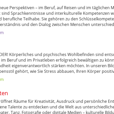
eue Perspektiven – im Beruf, auf Reisen und im täglichen 
lt sind Sprachkenntnisse und interkulturelle Kompetenzen w
nd berufliche Teilhabe. Sie gehören zu den Schlüsselkompe
 Verständnis und den Dialog zwischen Menschen unterschied
mm
! Körperliches und psychisches Wohlbefinden sind ents
m Beruf und im Privatleben erfolgreich bewältigen zu könn
dheit eigenverantwortlich stärken möchten. In unseren Bil
nsstil gehört, wie Sie Stress abbauen, Ihren Körper posit
mm
lten
röffnet Räume für Kreativität, Ausdruck und persönliche Ent
ene Talente zu entdecken und die Welt aus unterschiedlich
eater, Tanz, Fotografie oder digitale Medien – kulturelle Bil