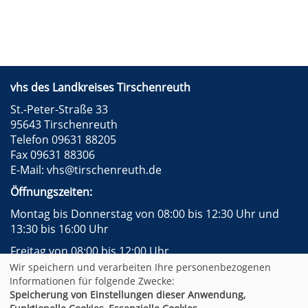
vhs des Landkreises Tirschenreuth
St.-Peter-Straße 33
95643 Tirschenreuth
Telefon 09631 88205
Fax 09631 88306
E-Mail:
vhs@tirschenreuth.de
Öffnungszeiten:
Montag bis Donnerstag von 08:00 bis 12:30 Uhr und
13:30 bis 16:00 Uhr
Freitag von 08:00 bis 12:00 Uhr
Wir speichern und verarbeiten Ihre personenbezogenen
Instagram
Facebook
Impressum
AGB
Informationen für folgende Zwecke:
Datenschutzerklärung
Widerrufsformular
Speicherung von Einstellungen dieser Anwendung,
Newsletter
Sitemap