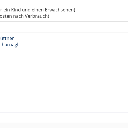
für ein Kind und einen Erwachsenen)
kosten nach Verbrauch)
üttner
charnagl