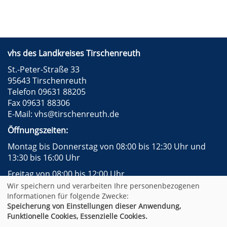
vhs des Landkreises Tirschenreuth
St.-Peter-Straße 33
95643 Tirschenreuth
Telefon 09631 88205
Fax 09631 88306
E-Mail:
vhs@tirschenreuth.de
Öffnungszeiten:
Montag bis Donnerstag von 08:00 bis 12:30 Uhr und
13:30 bis 16:00 Uhr
Freitag von 08:00 bis 12:00 Uhr
Wir speichern und verarbeiten Ihre personenbezogenen
Instagram
Facebook
Impressum
AGB
Informationen für folgende Zwecke:
Datenschutzerklärung
Widerrufsformular
Speicherung von Einstellungen dieser Anwendung,
Newsletter
Sitemap
Funktionelle Cookies, Essenzielle Cookies.