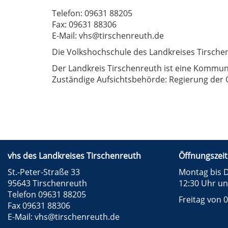
Telefon: 09631 88205
Fax: 09631 88306
E-Mail: vhs@tirschenreuth.de
Die Volkshochschule des Landkreises Tirschen
Der Landkreis Tirschenreuth ist eine Kommuna
Zuständige Aufsichtsbehörde: Regierung der 
vhs des Landkreises Tirschenreuth
Öffnungszeit
St.-Peter-Straße 33
Montag bis D
95643 Tirschenreuth
12:30 Uhr un
Telefon 09631 88205
Freitag von 0
Fax 09631 88306
E-Mail:
vhs@tirschenreuth.de