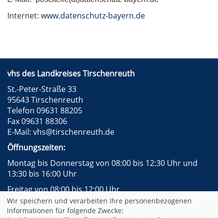
Internet:
www.datenschutz-bayern.de
vhs des Landkreises Tirschenreuth
St.-Peter-Straße 33
95643 Tirschenreuth
Telefon 09631 88205
Fax 09631 88306
E-Mail:
vhs@tirschenreuth.de
Öffnungszeiten:
Montag bis Donnerstag von 08:00 bis 12:30 Uhr und
13:30 bis 16:00 Uhr
Freitag von 08:00 bis 12:00 Uhr
Wir speichern und verarbeiten Ihre personenbezogenen
Instagram
Facebook
Impressum
AGB
Informationen für folgende Zwecke: