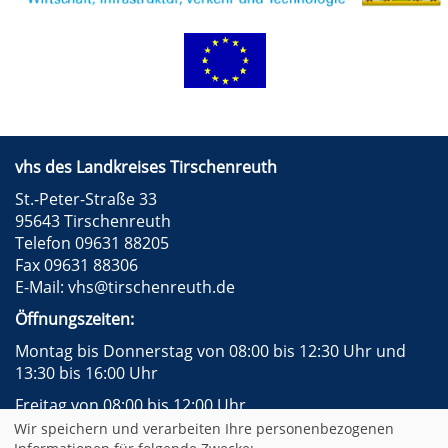
vhs des Landkreises Tirschenreuth
St.-Peter-Straße 33
95643 Tirschenreuth
Telefon 09631 88205
Fax 09631 88306
E-Mail:
vhs@tirschenreuth.de
Öffnungszeiten:
Montag bis Donnerstag von 08:00 bis 12:30 Uhr und
13:30 bis 16:00 Uhr
Freitag von 08:00 bis 12:00 Uhr
Wir speichern und verarbeiten Ihre personenbezogenen
Instagram
Facebook
Impressum
AGB