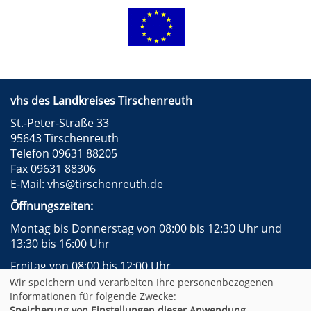
vhs des Landkreises Tirschenreuth
St.-Peter-Straße 33
95643 Tirschenreuth
Telefon 09631 88205
Fax 09631 88306
E-Mail:
vhs@tirschenreuth.de
Öffnungszeiten:
Montag bis Donnerstag von 08:00 bis 12:30 Uhr und
13:30 bis 16:00 Uhr
Freitag von 08:00 bis 12:00 Uhr
Wir speichern und verarbeiten Ihre personenbezogenen
Instagram
Facebook
Impressum
AGB
Informationen für folgende Zwecke:
Datenschutzerklärung
Widerrufsformular
Speicherung von Einstellungen dieser Anwendung,