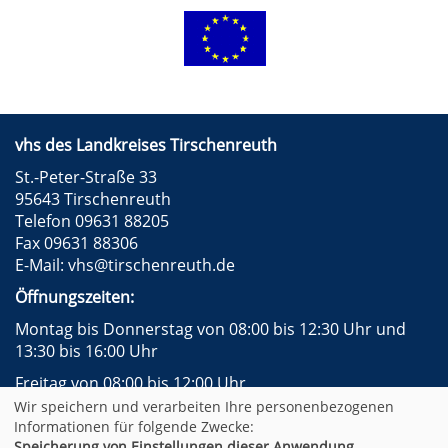
vhs des Landkreises Tirschenreuth
St.-Peter-Straße 33
95643 Tirschenreuth
Telefon 09631 88205
Fax 09631 88306
E-Mail:
vhs@tirschenreuth.de
Öffnungszeiten:
Montag bis Donnerstag von 08:00 bis 12:30 Uhr und
13:30 bis 16:00 Uhr
Freitag von 08:00 bis 12:00 Uhr
Wir speichern und verarbeiten Ihre personenbezogenen
Instagram
Facebook
Impressum
AGB
Informationen für folgende Zwecke:
Datenschutzerklärung
Widerrufsformular
Speicherung von Einstellungen dieser Anwendung,