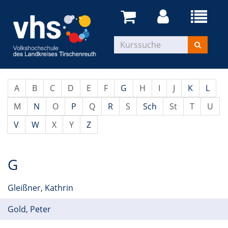
A
B
C
D
E
F
G
H
I
J
K
L
M
N
O
P
Q
R
S
Sch
St
T
U
V
W
X
Y
Z
G
Gleißner, Kathrin
Gold, Peter