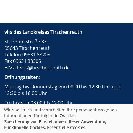
vhs des Landkreises Tirschenreuth
St.-Peter-Straße 33
95643 Tirschenreuth
Telefon 09631 88205
Fax 09631 88306
E-Mail:
vhs@tirschenreuth.de
Öffnungszeiten:
Montag bis Donnerstag von 08:00 bis 12:30 Uhr und
13:30 bis 16:00 Uhr
Freitag von 08:00 bis 12:00 Uhr
Wir speichern und verarbeiten Ihre personenbezogenen
Instagram
Facebook
Impressum
AGB
Informationen für folgende Zwecke:
Datenschutzerklärung
Widerrufsformular
Speicherung von Einstellungen dieser Anwendung,
Newsletter
Sitemap
Funktionelle Cookies, Essenzielle Cookies.