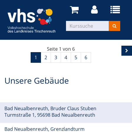
Seite 1 von 6
1
2
3
4
5
6
Unsere Gebäude
Bad Neualbenreuth, Bruder Claus Stuben
Turmstraße 1, 95698 Bad Neualbenreuth
Bad Neualbenreuth, Grenzlandturm