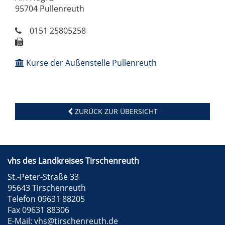
95704 Pullenreuth
0151 25805258
Kurse der Außenstelle Pullenreuth
ZURÜCK ZUR ÜBERSICHT
vhs des Landkreises Tirschenreuth
St.-Peter-Straße 33
95643 Tirschenreuth
Telefon 09631 88205
Fax 09631 88306
E-Mail:
vhs@tirschenreuth.de