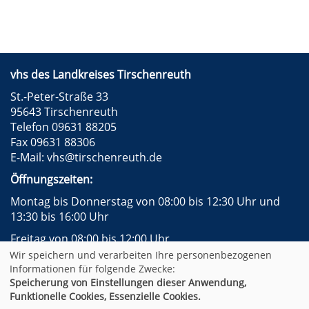
vhs des Landkreises Tirschenreuth
St.-Peter-Straße 33
95643 Tirschenreuth
Telefon 09631 88205
Fax 09631 88306
E-Mail:
vhs@tirschenreuth.de
Öffnungszeiten:
Montag bis Donnerstag von 08:00 bis 12:30 Uhr und
13:30 bis 16:00 Uhr
Freitag von 08:00 bis 12:00 Uhr
Wir speichern und verarbeiten Ihre personenbezogenen
Instagram
Facebook
Impressum
AGB
Informationen für folgende Zwecke:
Datenschutzerklärung
Widerrufsformular
Speicherung von Einstellungen dieser Anwendung,
Newsletter
Sitemap
Funktionelle Cookies, Essenzielle Cookies.