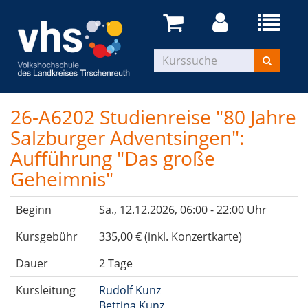
26-A6202 Studienreise "80 Jahre
Salzburger Adventsingen":
Aufführung "Das große
Geheimnis"
Beginn
Sa.
, 12.12.2026, 06:00 - 22:00 Uhr
Kursgebühr
335,00 € (inkl. Konzertkarte)
Dauer
2 Tage
Kursleitung
Rudolf Kunz
Bettina Kunz