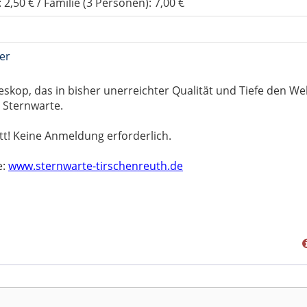
: 2,50 € / Familie (3 Personen): 7,00 €
er
skop, das in bisher unerreichter Qualität und Tiefe den We
 Sternwarte.
tt! Keine Anmeldung erforderlich.
e:
www.sternwarte-tirschenreuth.de