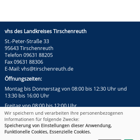
vhs des Landkreises Tirschenreuth
St.-Peter-Straße 33
95643 Tirschenreuth
Telefon 09631 88205
Fax 09631 88306
E-Mail:
vhs@tirschenreuth.de
Öffnungszeiten:
Montag bis Donnerstag von 08:00 bis 12:30 Uhr und
13:30 bis 16:00 Uhr
Freitag von 08:00 bis 12:00 Uhr
Wir speichern und verarbeiten Ihre personenbezogenen
Instagram
Facebook
Impressum
AGB
Informationen für folgende Zwecke:
Datenschutzerklärung
Widerrufsformular
Speicherung von Einstellungen dieser Anwendung,
Newsletter
Sitemap
Funktionelle Cookies, Essenzielle Cookies.