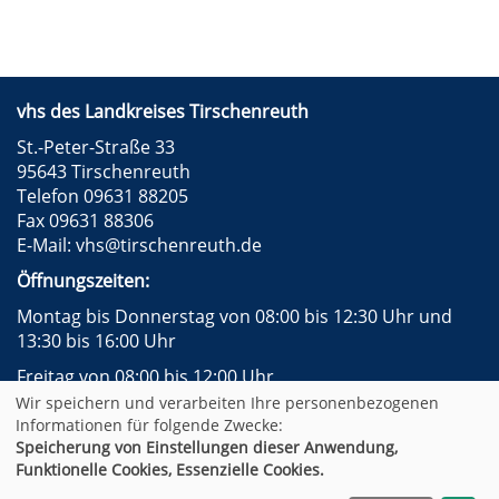
vhs des Landkreises Tirschenreuth
St.-Peter-Straße 33
95643 Tirschenreuth
Telefon 09631 88205
Fax 09631 88306
E-Mail:
vhs@tirschenreuth.de
Öffnungszeiten:
Montag bis Donnerstag von 08:00 bis 12:30 Uhr und
13:30 bis 16:00 Uhr
Freitag von 08:00 bis 12:00 Uhr
Wir speichern und verarbeiten Ihre personenbezogenen
Instagram
Facebook
Impressum
AGB
Informationen für folgende Zwecke:
Datenschutzerklärung
Widerrufsformular
Speicherung von Einstellungen dieser Anwendung,
Newsletter
Sitemap
Funktionelle Cookies, Essenzielle Cookies.