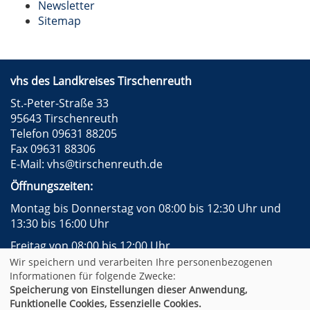
Newsletter
Sitemap
vhs des Landkreises Tirschenreuth
St.-Peter-Straße 33
95643 Tirschenreuth
Telefon 09631 88205
Fax 09631 88306
E-Mail:
vhs@tirschenreuth.de
Öffnungszeiten:
Montag bis Donnerstag von 08:00 bis 12:30 Uhr und
13:30 bis 16:00 Uhr
Freitag von 08:00 bis 12:00 Uhr
Wir speichern und verarbeiten Ihre personenbezogenen
Instagram
Facebook
Impressum
AGB
Informationen für folgende Zwecke:
Datenschutzerklärung
Widerrufsformular
Speicherung von Einstellungen dieser Anwendung,
Newsletter
Sitemap
Funktionelle Cookies, Essenzielle Cookies.