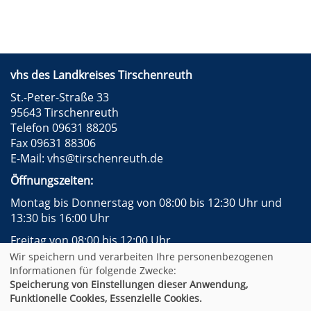
vhs des Landkreises Tirschenreuth
St.-Peter-Straße 33
95643 Tirschenreuth
Telefon 09631 88205
Fax 09631 88306
E-Mail:
vhs@tirschenreuth.de
Öffnungszeiten:
Montag bis Donnerstag von 08:00 bis 12:30 Uhr und
13:30 bis 16:00 Uhr
Freitag von 08:00 bis 12:00 Uhr
Wir speichern und verarbeiten Ihre personenbezogenen
Instagram
Facebook
Impressum
AGB
Informationen für folgende Zwecke:
Datenschutzerklärung
Widerrufsformular
Speicherung von Einstellungen dieser Anwendung,
Newsletter
Sitemap
Funktionelle Cookies, Essenzielle Cookies.