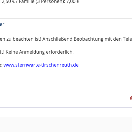
: 2,50 € / Familie (3 Personen): 7,00 €
er
pen zu beachten ist! Anschließend Beobachtung mit den Tel
tt! Keine Anmeldung erforderlich.
e:
www.sternwarte-tirschenreuth.de