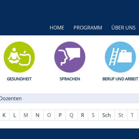
HOME
PROGRAMM
ÜBER UNS
GESUNDHEIT
SPRACHEN
BERUF UND ARBEIT
Dozenten
K
L
M
N
O
P
Q
R
S
Sch
St
T