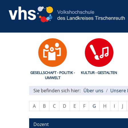
GESELLSCHAFT - POLITIK -
KULTUR - GESTALTEN
UMWELT
Sie befinden sich hier:
Über uns
Unsere 
A
B
C
D
E
F
G
H
I
J
Dozent