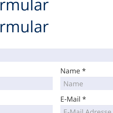
ormular
ormular
Name
*
E-Mail
*