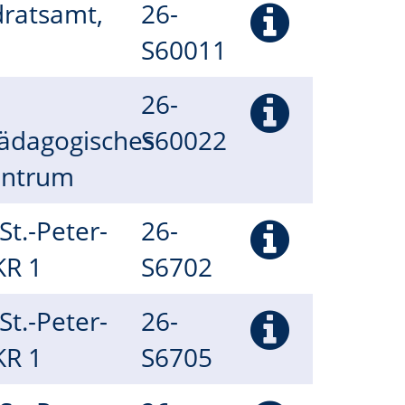
dratsamt,
26-
S60011
26-
ädagogisches
S60022
entrum
(St.-Peter-
26-
 KR 1
S6702
(St.-Peter-
26-
 KR 1
S6705