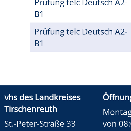
Prüfung telc Deutsch A2-
B1
Prüfung telc Deutsch A2-
B1
vhs des Landkreises
Öffnung
Tirschenreuth
Montag
St.-Peter-Straße 33
von 08: