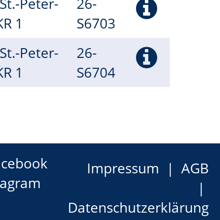
(St.-Peter-
26-
 KR 1
S6703
(St.-Peter-
26-
 KR 1
S6704
acebook
Impressum
AGB
tagram
Datenschutzerklärung