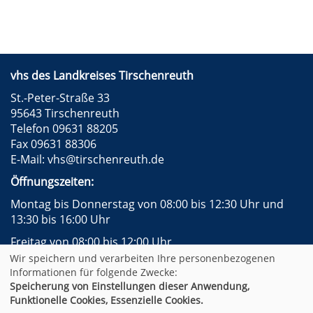
vhs des Landkreises Tirschenreuth
St.-Peter-Straße 33
95643 Tirschenreuth
Telefon 09631 88205
Fax 09631 88306
E-Mail:
vhs@tirschenreuth.de
Öffnungszeiten:
Montag bis Donnerstag von 08:00 bis 12:30 Uhr und
13:30 bis 16:00 Uhr
Freitag von 08:00 bis 12:00 Uhr
Wir speichern und verarbeiten Ihre personenbezogenen
Instagram
Facebook
Impressum
AGB
Informationen für folgende Zwecke:
Datenschutzerklärung
Widerrufsformular
Speicherung von Einstellungen dieser Anwendung,
Newsletter
Sitemap
Funktionelle Cookies, Essenzielle Cookies.