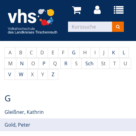
A
B
C
D
E
F
G
H
I
J
K
L
M
N
O
P
Q
R
S
Sch
St
T
U
V
W
X
Y
Z
G
Gleißner, Kathrin
Gold, Peter