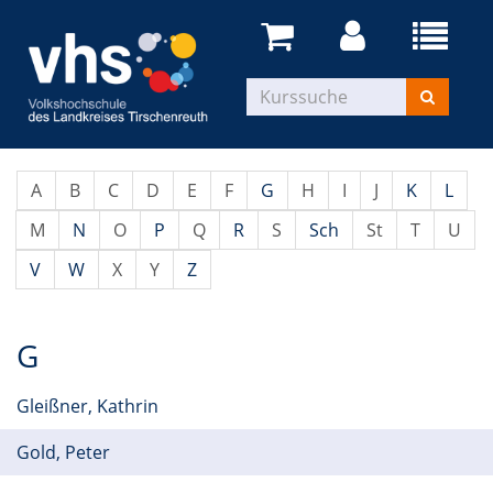
A
B
C
D
E
F
G
H
I
J
K
L
M
N
O
P
Q
R
S
Sch
St
T
U
V
W
X
Y
Z
G
Gleißner, Kathrin
Gold, Peter