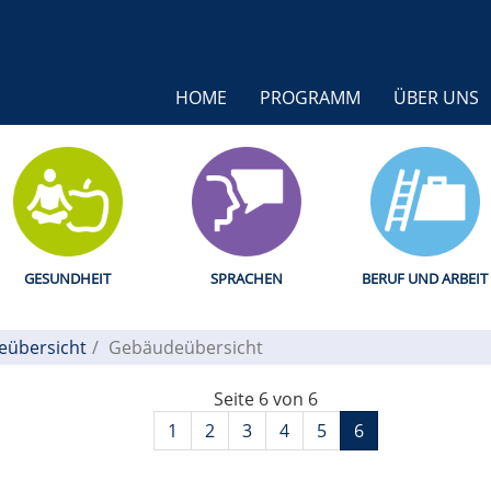
HOME
PROGRAMM
ÜBER UNS
GESUNDHEIT
SPRACHEN
BERUF UND ARBEIT
übersicht
Gebäudeübersicht
Seite 6 von 6
1
2
3
4
5
6