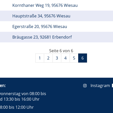
Kornthaner Weg 19, 95676 Wiesau
Hauptstraße 34, 95676 Wiesau
Egerstraße 20, 95676 Wiesau
Bräugasse 23, 92681 Erbendorf
Seite 6 von 6
1
2
3
4
5
6
en:
Instagram
onnerstag von 08:00 bis
d 13:30 bis 16:00 Uhr
8:00 bis 12:00 Uhr