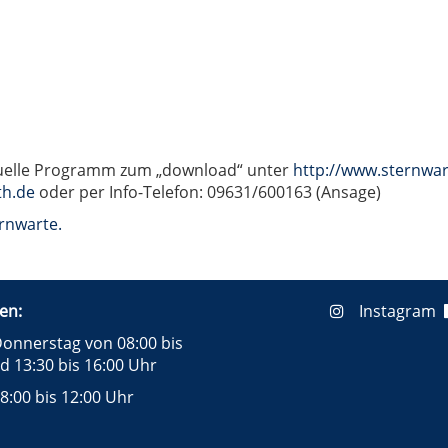
tuelle Programm zum „download“ unter
http://www.sternwar
th.de
oder per Info-Telefon: 09631/600163 (Ansage)
rnwarte.
en:
Instagram
onnerstag von 08:00 bis
d 13:30 bis 16:00 Uhr
8:00 bis 12:00 Uhr