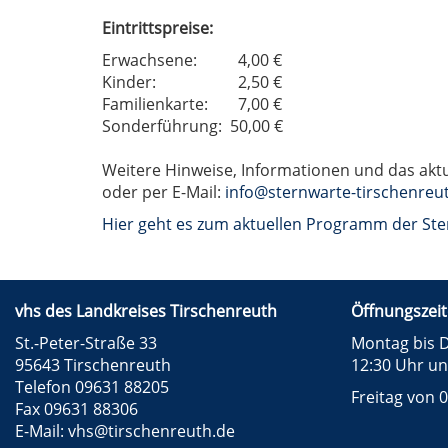
Eintrittspreise:
Erwachsene:
4,00 €
Kinder:
2,50 €
Familienkarte:
7,00 €
Sonderführung:
50,00 €
Weitere Hinweise, Informationen und das ak
oder per E-Mail:
info@sternwarte-tirschenreu
Hier geht es zum aktuellen Programm der Ste
vhs des Landkreises Tirschenreuth
Öffnungszeit
St.-Peter-Straße 33
Montag bis D
95643 Tirschenreuth
12:30 Uhr un
Telefon 09631 88205
Freitag von 0
Fax 09631 88306
E-Mail:
vhs@tirschenreuth.de