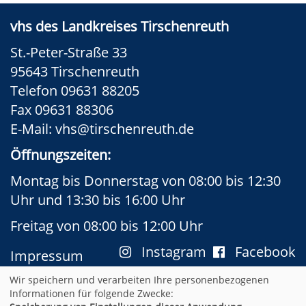
vhs des Landkreises Tirschenreuth
St.-Peter-Straße 33
95643 Tirschenreuth
Telefon 09631 88205
Fax 09631 88306
E-Mail:
vhs@tirschenreuth.de
Öffnungszeiten:
Montag bis Donnerstag von 08:00 bis 12:30
Uhr und 13:30 bis 16:00 Uhr
Freitag von 08:00 bis 12:00 Uhr
Instagram
Facebook
Impressum
AGB
Datenschutzerklärung
Wir speichern und verarbeiten Ihre personenbezogenen
Widerrufsformular
Newsletter
Informationen für folgende Zwecke: