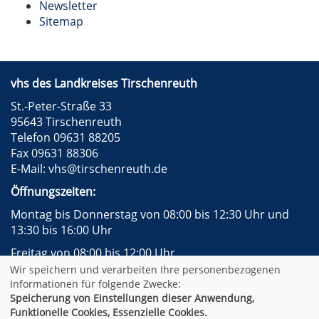
Newsletter
Sitemap
vhs des Landkreises Tirschenreuth
St.-Peter-Straße 33
95643 Tirschenreuth
Telefon 09631 88205
Fax 09631 88306
E-Mail:
vhs@tirschenreuth.de
Öffnungszeiten:
Montag bis Donnerstag von 08:00 bis 12:30 Uhr und
13:30 bis 16:00 Uhr
Freitag von 08:00 bis 12:00 Uhr
Wir speichern und verarbeiten Ihre personenbezogenen
Instagram
Facebook
Impressum
AGB
Informationen für folgende Zwecke:
Datenschutzerklärung
Widerrufsformular
Speicherung von Einstellungen dieser Anwendung,
Newsletter
Sitemap
Funktionelle Cookies, Essenzielle Cookies.