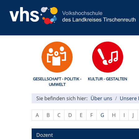
GESELLSCHAFT - POLITIK -
KULTUR - GESTALTEN
UMWELT
Sie befinden sich hier:
Über uns
Unsere 
A
B
C
D
E
F
G
H
I
J
Dozent