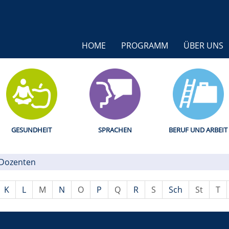
HOME
PROGRAMM
ÜBER UNS
GESUNDHEIT
SPRACHEN
BERUF UND ARBEIT
Dozenten
K
L
M
N
O
P
Q
R
S
Sch
St
T