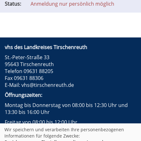
Status:
Anmeldung nur persönlich möglich
vhs des Landkreises Tirschenreuth
St.-Peter-Straße 33
95643 Tirschenreuth
Telefon 09631 88205
Fax 09631 88306
E-Mail:
vhs@tirschenreuth.de
Öffnungszeiten:
Montag bis Donnerstag von 08:00 bis 12:30 Uhr und
13:30 bis 16:00 Uhr
Freitag von 08:00 bis 12:00 Uhr
Wir speichern und verarbeiten Ihre personenbezogenen
Instagram
Facebook
Impressum
AGB
Informationen für folgende Zwecke: