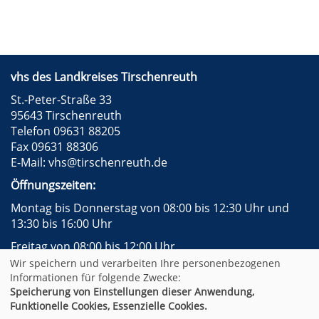
vhs des Landkreises Tirschenreuth
St.-Peter-Straße 33
95643 Tirschenreuth
Telefon 09631 88205
Fax 09631 88306
E-Mail:
vhs@tirschenreuth.de
Öffnungszeiten:
Montag bis Donnerstag von 08:00 bis 12:30 Uhr und
13:30 bis 16:00 Uhr
Freitag von 08:00 bis 12:00 Uhr
Wir speichern und verarbeiten Ihre personenbezogenen
Instagram
Facebook
Impressum
AGB
Informationen für folgende Zwecke:
Datenschutzerklärung
Widerrufsformular
Speicherung von Einstellungen dieser Anwendung,
Newsletter
Sitemap
Funktionelle Cookies, Essenzielle Cookies.