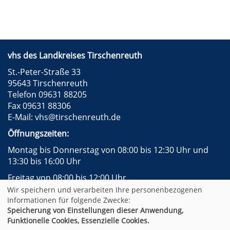
vhs des Landkreises Tirschenreuth
St.-Peter-Straße 33
95643 Tirschenreuth
Telefon 09631 88205
Fax 09631 88306
E-Mail:
vhs@tirschenreuth.de
Öffnungszeiten:
Montag bis Donnerstag von 08:00 bis 12:30 Uhr und
13:30 bis 16:00 Uhr
Freitag von 08:00 bis 12:00 Uhr
Wir speichern und verarbeiten Ihre personenbezogenen
Instagram
Facebook
Impressum
AGB
Informationen für folgende Zwecke:
Datenschutzerklärung
Widerrufsformular
Speicherung von Einstellungen dieser Anwendung,
Newsletter
Sitemap
Funktionelle Cookies, Essenzielle Cookies.