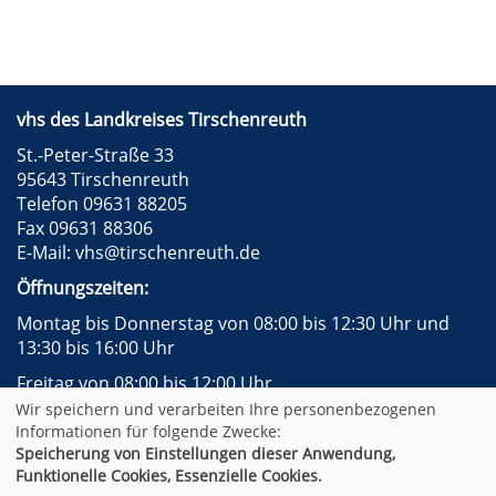
vhs des Landkreises Tirschenreuth
St.-Peter-Straße 33
95643 Tirschenreuth
Telefon 09631 88205
Fax 09631 88306
E-Mail:
vhs@tirschenreuth.de
Öffnungszeiten:
Montag bis Donnerstag von 08:00 bis 12:30 Uhr und
13:30 bis 16:00 Uhr
Freitag von 08:00 bis 12:00 Uhr
Wir speichern und verarbeiten Ihre personenbezogenen
Instagram
Facebook
Impressum
AGB
Informationen für folgende Zwecke:
Datenschutzerklärung
Widerrufsformular
Speicherung von Einstellungen dieser Anwendung,
Newsletter
Sitemap
Funktionelle Cookies, Essenzielle Cookies.