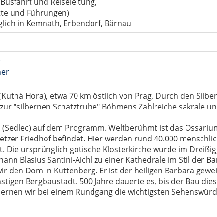
r Busfahrt und Reiseleitung,
itte und Führungen)
glich in Kemnath, Erbendorf, Bärnau
r
ner
(Kutná Hora), etwa 70 km östlich von Prag. Durch den Silbe
ur "silbernen Schatztruhe" Böhmens Zahlreiche sakrale u
tz (Sedlec) auf dem Programm. Weltberühmt ist das Ossarium
letzer Friedhof befindet. Hier werden rund 40.000 menschli
t. Die ursprünglich gotische Klosterkirche wurde im Dreißig
nn Blasius Santini-Aichl zu einer Kathedrale im Stil der B
r den Dom in Kuttenberg. Er ist der heiligen Barbara gewei
stigen Bergbaustadt. 500 Jahre dauerte es, bis der Bau die
ernen wir bei einem Rundgang die wichtigsten Sehenswürdig