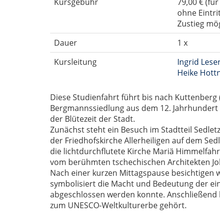
Kursgebühr
79,00 € (fü
ohne Eintr
Zustieg mö
Dauer
1 x
Kursleitung
Ingrid Lese
Heike Hott
Diese Studienfahrt führt bis nach Kuttenberg 
Bergmannssiedlung aus dem 12. Jahrhundert z
der Blütezeit der Stadt.
Zunächst steht ein Besuch im Stadtteil Sedle
der Friedhofskirche Allerheiligen auf dem Sed
die lichtdurchflutete Kirche Mariä Himmelfahr
vom berühmten tschechischen Architekten Joha
Nach einer kurzen Mittagspause besichtigen wi
symbolisiert die Macht und Bedeutung der ein
abgeschlossen werden konnte. Anschließend l
zum UNESCO-Weltkulturerbe gehört.