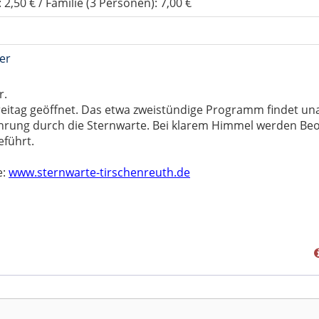
: 2,50 € / Familie (3 Personen): 7,00 €
er
r.
Freitag geöffnet. Das etwa zweistündige Programm findet u
hrung durch die Sternwarte. Bei klarem Himmel werden Be
führt.
e:
www.sternwarte-tirschenreuth.de