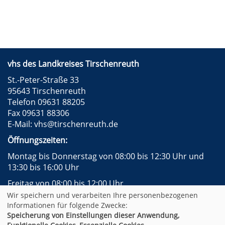
vhs des Landkreises Tirschenreuth
St.-Peter-Straße 33
95643 Tirschenreuth
Telefon 09631 88205
Fax 09631 88306
E-Mail:
vhs@tirschenreuth.de
Öffnungszeiten:
Montag bis Donnerstag von 08:00 bis 12:30 Uhr und
13:30 bis 16:00 Uhr
Freitag von 08:00 bis 12:00 Uhr
Wir speichern und verarbeiten Ihre personenbezogenen
Instagram
Facebook
Impressum
AGB
Informationen für folgende Zwecke:
Datenschutzerklärung
Widerrufsformular
Speicherung von Einstellungen dieser Anwendung,
Newsletter
Sitemap