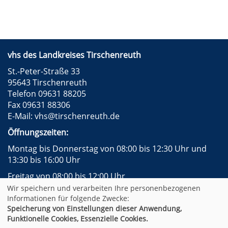
vhs des Landkreises Tirschenreuth
St.-Peter-Straße 33
95643 Tirschenreuth
Telefon 09631 88205
Fax 09631 88306
E-Mail:
vhs@tirschenreuth.de
Öffnungszeiten:
Montag bis Donnerstag von 08:00 bis 12:30 Uhr und
13:30 bis 16:00 Uhr
Freitag von 08:00 bis 12:00 Uhr
Wir speichern und verarbeiten Ihre personenbezogenen
Instagram
Facebook
Impressum
AGB
Informationen für folgende Zwecke:
Datenschutzerklärung
Widerrufsformular
Speicherung von Einstellungen dieser Anwendung,
Newsletter
Sitemap
Funktionelle Cookies, Essenzielle Cookies.