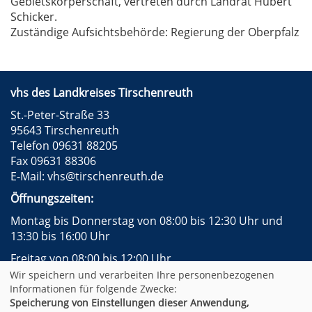
Gebietskörperschaft, vertreten durch Landrat Hubert
Schicker.
Zuständige Aufsichtsbehörde: Regierung der Oberpfalz
vhs des Landkreises Tirschenreuth
St.-Peter-Straße 33
95643 Tirschenreuth
Telefon 09631 88205
Fax 09631 88306
E-Mail:
vhs@tirschenreuth.de
Öffnungszeiten:
Montag bis Donnerstag von 08:00 bis 12:30 Uhr und
13:30 bis 16:00 Uhr
Freitag von 08:00 bis 12:00 Uhr
Wir speichern und verarbeiten Ihre personenbezogenen
Instagram
Facebook
Impressum
AGB
Informationen für folgende Zwecke:
Datenschutzerklärung
Widerrufsformular
Speicherung von Einstellungen dieser Anwendung,