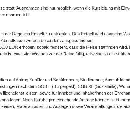
rse statt. Ausnahmen sind nur möglich, wenn die Kursleitung mit Ein
einbarung trifft.
 in der Regel ein Entgelt zu entrichten. Das Entgelt wird etwa eine
mit Abendkasse werden besonders ausgeschrieben.
00 EUR erhoben, sobald feststeht, dass die Reise stattfinden wird. 
is ist etwa vier Wochen vor der Reise fällig, teilweise ist eine frühe
ten auf Antrag Schüler und Schülerinnen, Studierende, Auszubildend
eistungen nach dem SGB II (Bürgergeld), SGB XII (Sozialhilfe), Wohn
lligendienst leisten, sowie für Inhaber und Inhaberinnen der Ehrena
vorzulegen. Nach Kursbeginn eingehende Anträge können nicht mehr
 Reisen, Materialkosten und Auslagen sowie Veranstaltungen, die aus