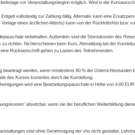
Arbeitstage vor Veranstaltungsbeginn möglich. Wird in der Kursausschr
Entgelt vollständig zur Zahlung fällig. Alternativ kann eine Ersatzpe
n Vorlage eines ärztlichen Attests) kann von der Rücktrittsfrist bzw. 
ldepauschale einbehalten. Außerdem sind die Stornokosten des Reise
s zu richten. Nichterscheinen beim Kurs, Abmeldung bei der Kursleitu
r eine Rücklastschrift gehen zu Lasten des Teilnehmenden.
ng beantragt werden, wenn mindestens 80 % der Unterrichtsstunden 
de des Kurses kostenlos durch die Kursleitung.
cheinigungen wird eine Bearbeitungspauschale in Höhe von 4,00 EUR
ungskosten" absetzbar, wenn sie der beruflichen Weiterbildung diene
Veranstaltungen sind ohne Genehmigung der vhs nicht gestattet. Lehrm