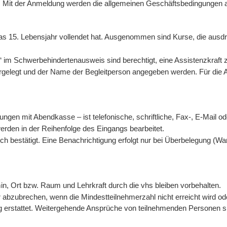
s. Mit der Anmeldung werden die allgemeinen Geschäftsbedingungen 
as 15. Lebensjahr vollendet hat. Ausgenommen sind Kurse, die ausdr
m Schwerbehindertenausweis sind berechtigt, eine Assistenzkraft z
egt und der Name der Begleitperson angegeben werden. Für die Assi
ungen mit Abendkasse – ist telefonische, schriftliche, Fax-, E-Mail od
rden in der Reihenfolge des Eingangs bearbeitet.
h bestätigt. Eine Benachrichtigung erfolgt nur bei Überbelegung (War
n, Ort bzw. Raum und Lehrkraft durch die vhs bleiben vorbehalten.
abzubrechen, wenn die Mindestteilnehmerzahl nicht erreicht wird od
lig erstattet. Weitergehende Ansprüche von teilnehmenden Personen 