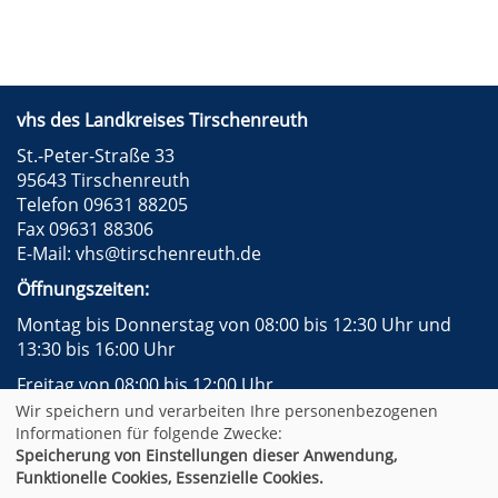
vhs des Landkreises Tirschenreuth
St.-Peter-Straße 33
95643 Tirschenreuth
Telefon 09631 88205
Fax 09631 88306
E-Mail:
vhs@tirschenreuth.de
Öffnungszeiten:
Montag bis Donnerstag von 08:00 bis 12:30 Uhr und
13:30 bis 16:00 Uhr
Freitag von 08:00 bis 12:00 Uhr
Wir speichern und verarbeiten Ihre personenbezogenen
Instagram
Facebook
Impressum
AGB
Informationen für folgende Zwecke:
Datenschutzerklärung
Widerrufsformular
Speicherung von Einstellungen dieser Anwendung,
Newsletter
Sitemap
Funktionelle Cookies, Essenzielle Cookies.