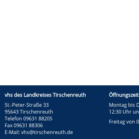
vhs des Landkreises Tirschenreuth
Öffnungszeit
St.-Peter-Straße 33
Montag bis D
95643 Tirschenreuth
12:30 Uhr un
Telefon 09631 88205
Freitag von 0
Fax 09631 88306
E-Mail:
vhs@tirschenreuth.de